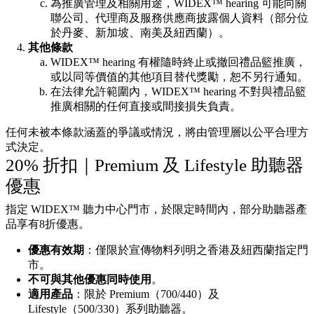
為推廣管理及相關用途，WIDEX™ hearing 可能向關
聯公司、代理商及服務供應商披露個人資料（部分位
於丹麥、新加坡、南美及紐西蘭）。
其他條款
WIDEX™ hearing 有權隨時終止或撤回禮品籃推廣，
或以同等價值的其他項目替代獎勵，恕不另行通知。
在法律允許範圍內，WIDEX™ hearing 不對與禮品籃
推廣相關的任何直接或間接損失負責。
任何未被本條款涵蓋的爭議或情況，將由管理層以公平合理方
式決定。
20% 折扣｜Premium 及 Lifestyle 助聽器
優惠
指定 WIDEX™ 聽力中心門市，於限定時間內，部分助聽器產
品享有8折優惠。
優惠有效期
：僅限於宣傳物料列明之香港及紐西蘭指定門
市。
不可與其他優惠同時使用
。
適用產品
：限於 Premium（700/440）及
Lifestyle（500/330）系列助聽器。