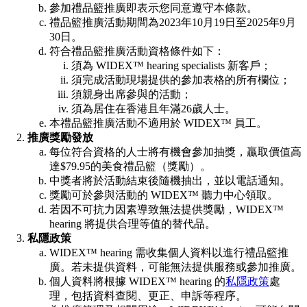
參加禮品籃推廣即表示您同意遵守本條款。
禮品籃推廣活動期間為2023年10月19日至2025年9月
30日。
符合禮品籃推廣活動資格條件如下：
須為 WIDEX™ hearing specialists 新客戶；
須完成活動現場提供的參加表格的所有欄位；
須親身出席參與的活動；
須為居住在香港且年滿26歲人士。
本禮品籃推廣活動不適用於 WIDEX™ 員工。
推廣獎勵發放
每位符合資格的人士將有機會參加抽獎，贏取價值高
達$79.95的美食禮品籃（獎勵）。
中獎者將於活動結束後隨機抽出，並以電話通知。
獎勵可於參與活動的 WIDEX™ 聽力中心領取。
若因不可抗力因素導致無法提供獎勵，WIDEX™
hearing 將提供合理等值的替代品。
私隱政策
WIDEX™ hearing 需收集個人資料以進行禮品籃推
廣。若未提供資料，可能無法提供服務或參加推廣。
個人資料將根據 WIDEX™ hearing 的
私隱政策
處
理，包括資料查閱、更正、申訴等程序。