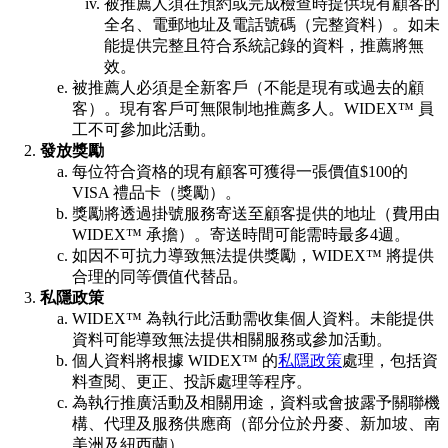
被推薦人須在預約或完成檢查時提供現有顧客的
全名、電郵地址及電話號碼（完整資料）。如未
能提供完整且符合系統記錄的資料，推薦將無
效。
被推薦人必須是全新客戶（不能是現有或過去的顧
客）。現有客戶可無限制地推薦多人。WIDEX™ 員
工不可參加此活動。
發放獎勵
每位符合資格的現有顧客可獲得一張價值$100的
VISA 禮品卡（獎勵）。
獎勵將透過掛號服務寄送至顧客提供的地址（費用由
WIDEX™ 承擔）。寄送時間可能需時最多4週。
如因不可抗力導致無法提供獎勵，WIDEX™ 將提供
合理的同等價值代替品。
私隱政策
WIDEX™ 為執行此活動需收集個人資料。未能提供
資料可能導致無法提供相關服務或參加活動。
個人資料將根據 WIDEX™ 的
私隱政策
處理，包括資
料查閱、更正、投訴處理等程序。
為執行推廣活動及相關用途，資料或會披露予關聯機
構、代理及服務供應商（部分位於丹麥、新加坡、南
美洲及紐西蘭）。