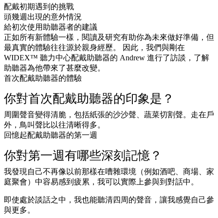
配戴初期遇到的挑戰
頭幾週出現的意外情況
給初次使用助聽器者的建議
正如所有新體驗一樣，閱讀及研究有助你為未來做好準備，但
最真實的體驗往往源於親身經歷。 因此，我們與剛在
WIDEX™ 聽力中心配戴助聽器的 Andrew 進行了訪談，了解
助聽器為他帶來了甚麼改變。
首次配戴助聽器的體驗
你對首次配戴助聽器的印象是？
周圍聲音變得清脆，包括紙張的沙沙聲、蔬菜切割聲。走在戶
外，鳥叫聲比以往清晰得多。
回憶起配戴助聽器的第一週
你對第一週有哪些深刻記憶？
我發現自己不再像以前那樣在嘈雜環境（例如酒吧、商場、家
庭聚會）中容易感到疲累，我可以實際上參與到對話中。
即使處於談話之中，我也能聽清四周的聲音，讓我感覺自己參
與更多。