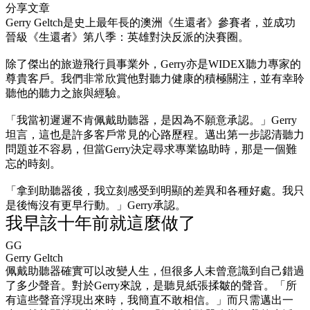
分享文章
Gerry Geltch是史上最年長的澳洲《生還者》參賽者，並成功
晉級《生還者》第八季：英雄對決反派的決賽圈。
除了傑出的旅遊飛行員事業外，Gerry亦是WIDEX聽力專家的
尊貴客戶。我們非常欣賞他對聽力健康的積極關注，並有幸聆
聽他的聽力之旅與經驗。
「我當初遲遲不肯佩戴助聽器，是因為不願意承認。」Gerry
坦言，這也是許多客戶常見的心路歷程。邁出第一步認清聽力
問題並不容易，但當Gerry決定尋求專業協助時，那是一個難
忘的時刻。
「拿到助聽器後，我立刻感受到明顯的差異和各種好處。我只
是後悔沒有更早行動。」Gerry承認。
我早該十年前就這麼做了
GG
Gerry Geltch
佩戴助聽器確實可以改變人生，但很多人未曾意識到自己錯過
了多少聲音。對於Gerry來說，是聽見紙張揉皺的聲音。「所
有這些聲音浮現出來時，我簡直不敢相信。」而只需邁出一