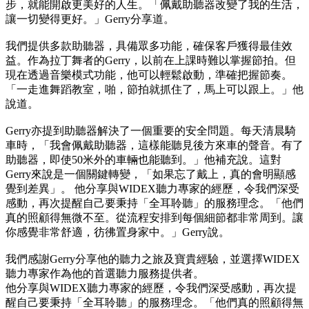
步，就能開啟更美好的人生。「佩戴助聽器改變了我的生活，
讓一切變得更好。」Gerry分享道。
我們提供多款助聽器，具備眾多功能，確保客戶獲得最佳效
益。作為拉丁舞者的Gerry，以前在上課時難以掌握節拍。但
現在透過音樂模式功能，他可以輕鬆啟動，準確把握節奏。
「一走進舞蹈教室，啪，節拍就抓住了，馬上可以跟上。」他
說道。
Gerry亦提到助聽器解決了一個重要的安全問題。每天清晨騎
車時，「我會佩戴助聽器，這樣能聽見後方來車的聲音。有了
助聽器，即使50米外的車輛也能聽到。」他補充說。這對
Gerry來說是一個關鍵轉變，「如果忘了戴上，真的會明顯感
覺到差異」。 他分享與WIDEX聽力專家的經歷，令我們深受
感動，再次提醒自己要秉持「全耳聆聽」的服務理念。「他們
真的照顧得無微不至。從流程安排到每個細節都非常周到。讓
你感覺非常舒適，彷彿置身家中。」Gerry說。
我們感謝Gerry分享他的聽力之旅及寶貴經驗，並選擇WIDEX
聽力專家作為他的首選聽力服務提供者。
他分享與WIDEX聽力專家的經歷，令我們深受感動，再次提
醒自己要秉持「全耳聆聽」的服務理念。「他們真的照顧得無