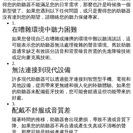
得您的助聽器不能滿足您的日常需求，那麼也許是時候換一個
新型號了。如果您遇到以下任何問題，或只是覺得您的助聽器
沒有達到您的期望，請聯絡您的聽力保健專家。
1
.
在嘈雜環境中聽力困難
如果您發現自己在嘈雜或擁擠的環境中難以聽清談話，這
可能表示您的助聽器無法處理複雜的聲音環境。舊款助聽
器通常缺乏有效區分語音和背景噪音所需的先進降噪技術
或定向麥克風技術。
2
.
無法連接到現代設備
許多現代助聽器可以透過藍牙連接到智慧型手機、電視和
其他設備，從而帶來更無縫和個人化的聆聽體驗。如果您
的助聽器未配備藍牙技術，您可能會錯過這些功能帶來的
好處。
3
.
配戴不舒服或音質差
隨著時間的推移，助聽器會出現磨損，導致不適或音質下
降。如果您的助聽器不再合適或產生失真或不清晰的聲
音，那麼可能是時候考慮升級了。