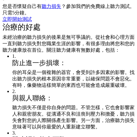
您是否懷疑自己有
聽力損失
？參加我們的免費線上聽力測試。
只需5分鐘。
立即開始測試
治療的好處
未經治療的聽力損失的後果是無可爭議的。從社會和心理方面
一直到聽力損失對您職業生涯的影響，有很多理由將您和您的
聽力健康放在首位。關注聽力健康有無數好處，包括：
1
.
防止進一步損壞：
你的耳朵是一個複雜的器官，會受到許多因素的影響。找
出聽力損失的根本原因非常重要，以確保問題不會惡化。
有時，像藥物這樣簡單的東西也可能會造成嚴重破壞。
2
.
與親人聯絡：
聽力損失不僅是你自身的問題。不管怎樣，它也會影響家
人和親密朋友。從溝通不良和沮喪到壓力和擔憂，聽力損
失會對您的人際關係產生影響。另一方面，治療聽力損失
意味著可以與你最愛的人重新建立聯繫。
3
.